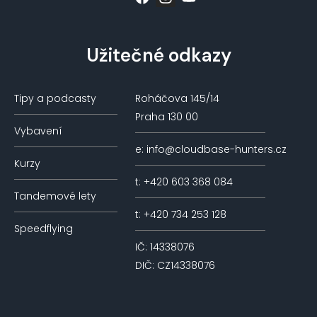
Užitečné odkazy
Tipy a podcasty
Roháčova 145/14
Praha 130 00
Vybavení
e: info@cloudbase-hunters.cz
Kurzy
t: +420 603 368 084
Tandemové lety
t: +420 734 253 128
Speedflying
IČ: 14338076
DIČ: CZ14338076