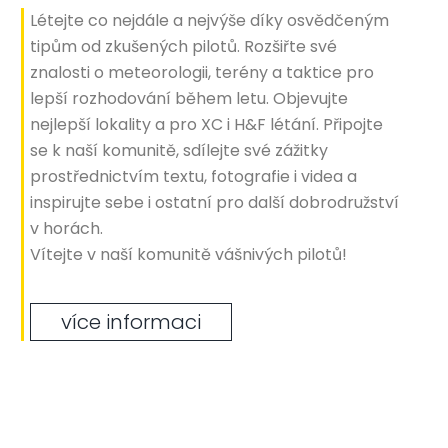
Létejte co nejdále a nejvýše díky osvědčeným
tipům od zkušených pilotů. Rozšiřte své
znalosti o meteorologii, terény a taktice pro
lepší rozhodování během letu. Objevujte
nejlepší lokality a pro XC i H&F létání. Připojte
se k naší komunitě, sdílejte své zážitky
prostřednictvím textu, fotografie i videa a
inspirujte sebe i ostatní pro další dobrodružství
v horách.
Vítejte v naší komunitě vášnivých pilotů!
více informaci
Tomáš Vidlák