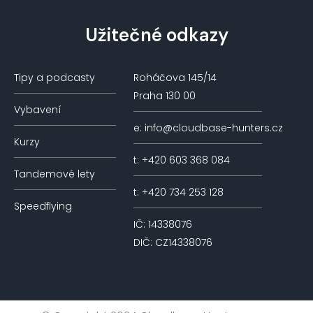
Užitečné odkazy
Tipy a podcasty
Roháčova 145/14
Praha 130 00
Vybavení
e: info@cloudbase-hunters.cz
Kurzy
t: +420 603 368 084
Tandemové lety
t: +420 734 253 128
Speedflying
IČ: 14338076
DIČ: CZ14338076