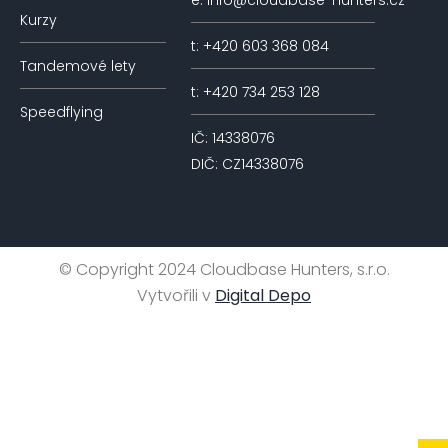
e: info@cloudbase-hunters.cz
Kurzy
t: +420 603 368 084
Tandemové lety
t: +420 734 253 128
Speedflying
IČ: 14338076
DIČ: CZ14338076
© Copyright 2024 Cloudbase Hunters, s.r.o.
Vytvořili v
Digital Depo