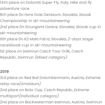
14th place on Dolomiti Super Fly, Italy,
Hike and fly
adventure race
8th place 0n Hore Dole Deresom, Slovakia,
Slovak
Championship in ski-mountaineering
2nd
place 0n Strungami Osnice, Slovakia,
Slovak cup in
ski-mountaineering
6th
place 0n K2 Mala Fatra, Slovakia,
2-days stage
raceSlovak cup in ski-mountaineering
1st place on Swimrun Czech Tour Orlik, Czech
Republic,
Swimrun (Mixed category)
2019
3rd place on Red Bull Dolomitenmann, Austria,
Extreme
relay race(Amateurs)
2nd place on Bobr Cup, Czech Republic,
Extreme
multisport(Individual category)
2nd place on Backwaterman swimrun, Austria,
Swimrun