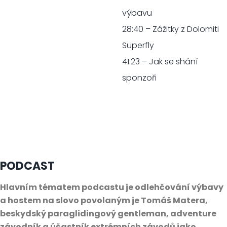
výbavu
28:40 – Zážitky z Dolomiti
Superfly
41:23 – Jak se shání
sponzoři
PODCAST
Hlavním tématem podcastu je odlehčování výbavy
a hostem na slovo povolaným je Tomáš Matera,
beskydský paraglidingový gentleman, adventure
závodník a účastník extrémních závodů jako