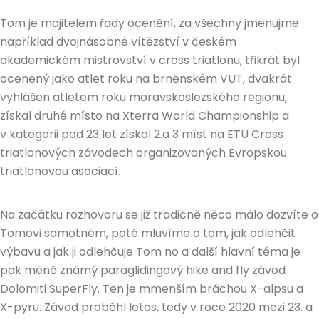
Tom je majitelem řady ocenění, za všechny jmenujme
například dvojnásobné vítězství v českém
akademickém mistrovství v cross triatlonu, třikrát byl
oceněný jako atlet roku na brněnském VUT, dvakrát
vyhlášen atletem roku moravskoslezského regionu,
získal druhé místo na Xterra World Championship a
v kategorii pod 23 let získal 2.a 3 míst na ETU Cross
triatlonových závodech organizovaných Evropskou
triatlonovou asociací.
Na začátku rozhovoru se již tradičně něco málo dozvíte o
Tomovi samotném, poté mluvíme o tom, jak odlehčit
výbavu a jak ji odlehčuje Tom no a další hlavní téma je
pak méně známý paraglidingový hike and fly závod
Dolomiti SuperFly. Ten je mmenším bráchou X-alpsu a
X-pyru. Závod proběhl letos, tedy v roce 2020 mezi 23. a