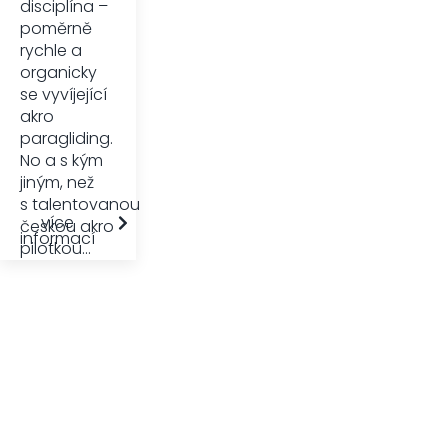
disciplína –
poměrně
rychle a
organicky
se vyvíjející
akro
paragliding.
No a s kým
jiným, než
s talentovanou
více
českou akro
informací
pilotkou...