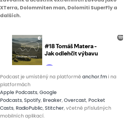
XTerra, Dolommiten man, Dolomiti SuperFly a
dalších.
Podcast je umístěný na platformě
anchor.fm
i na
platformách
Apple Podcasts
,
Google
Podcasts
,
Spotify
,
Breaker
,
Overcast
,
Pocket
Casts
,
RadioPublic
,
Stitcher
, včetně příslušných
mobilních aplikací.