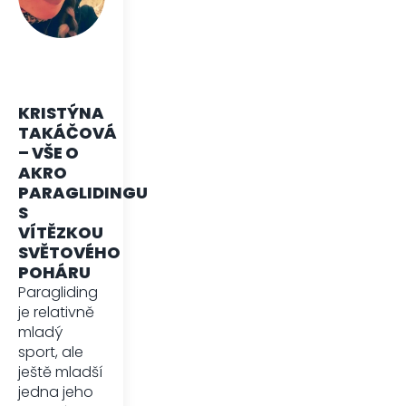
KRISTÝNA
TAKÁČOVÁ
– VŠE O
AKRO
PARAGLIDINGU
S
VÍTĚZKOU
SVĚTOVÉHO
POHÁRU
Paragliding
je relativně
mladý
sport, ale
ještě mladší
jedna jeho