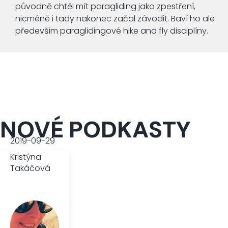
původně chtěl mít paragliding jako zpestření,
nicméně i tady nakonec začal závodit. Baví ho ale
především paraglidingové hike and fly disciplíny.
NOVÉ PODKASTY
2019-09-29
Kristýna
Takáčová