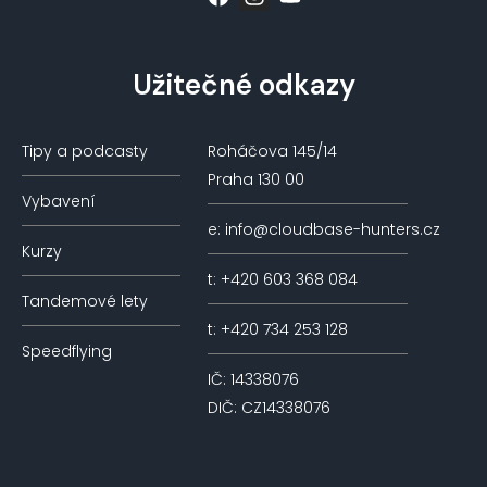
Užitečné odkazy
Tipy a podcasty
Roháčova 145/14
Praha 130 00
Vybavení
e: info@cloudbase-hunters.cz
Kurzy
t: +420 603 368 084
Tandemové lety
t: +420 734 253 128
Speedflying
IČ: 14338076
DIČ: CZ14338076