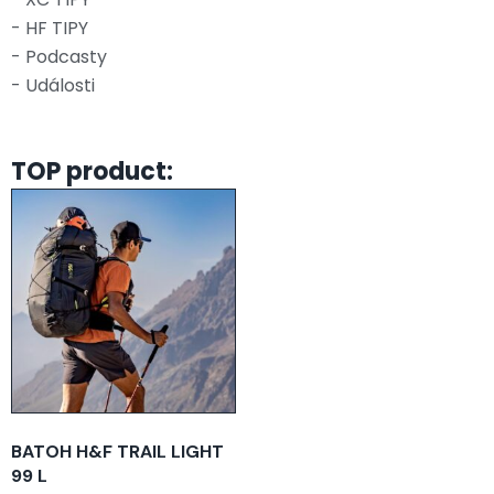
- HF TIPY
- Podcasty
- Události
TOP product:
BATOH H&F TRAIL LIGHT
99 L