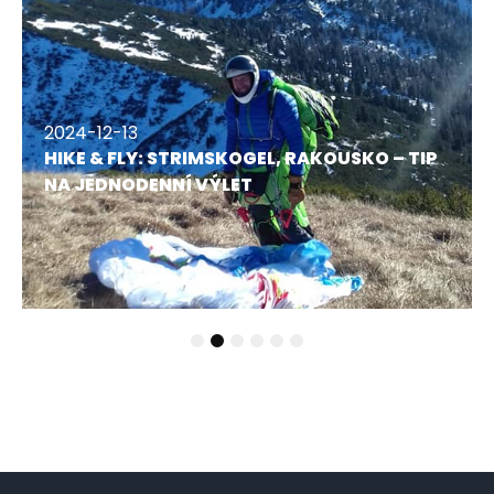
2024-12-13
HIKE & FLY: STRIMSKOGEL, RAKOUSKO – TIP
NA JEDNODENNÍ VÝLET
1
2
3
4
5
6