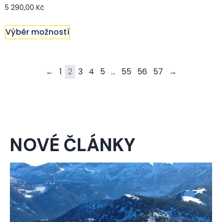
5 290,00
Kč
Výběr možností
←
1
2
3
4
5
…
55
56
57
→
NOVÉ ČLÁNKY