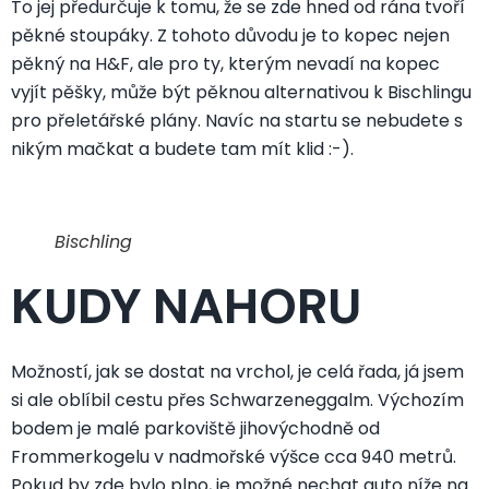
To jej předurčuje k tomu, že se zde hned od rána tvoří
pěkné stoupáky. Z tohoto důvodu je to kopec nejen
pěkný na H&F, ale pro ty, kterým nevadí na kopec
vyjít pěšky, může být pěknou alternativou k Bischlingu
pro přeletářské plány. Navíc na startu se nebudete s
nikým mačkat a budete tam mít klid :-).
Bischling
KUDY NAHORU
Možností, jak se dostat na vrchol, je celá řada, já jsem
si ale oblíbil cestu přes Schwarzeneggalm. Výchozím
bodem je malé parkoviště jihovýchodně od
Frommerkogelu v nadmořské výšce cca 940 metrů.
Pokud by zde bylo plno, je možné nechat auto níže na