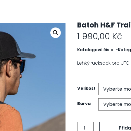
Batoh H&F Trail
1 990,00
Kč
Katalogové číslo:
-
Kateg
Lehký rucksack pro UFO 
Velikost
Barva
Přida