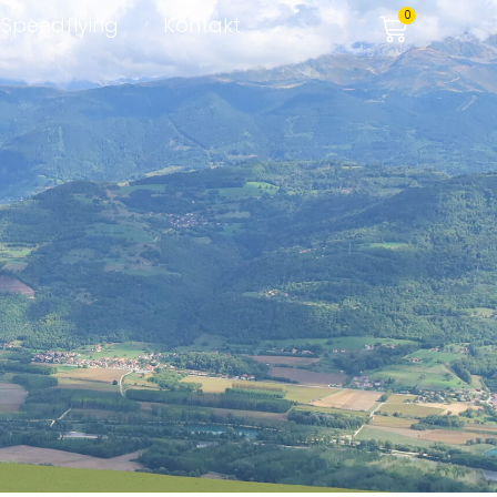
0
Speedflying
Kontakt