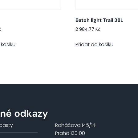
Batoh light Trail 38L
č
2 984,77
Kč
 košíku
Přidat do košíku
čné odkazy
casty
Roháčova 145/14
Praha 130 00