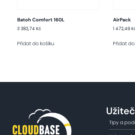
Batoh Comfort 160L
AirPack
3 382,74
Kč
1 472,49
K
Přidat do košíku
Přidat do
Užite
Tipy a pod