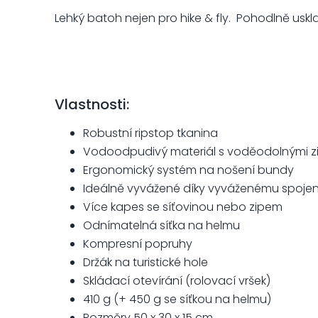
Lehký batoh nejen pro hike & fly. Pohodlně uskla
Vlastnosti:
Robustní ripstop tkanina
Vodoodpudivý materiál s voděodolnými z
Ergonomický systém na nošení bundy
Ideálně vyvážené díky vyváženému spojení
Více kapes se síťovinou nebo zipem
Odnímatelná síťka na helmu
Kompresní popruhy
Držák na turistické hole
Skládací otevírání (rolovací vršek)
410 g (+ 450 g se síťkou na helmu)
Rozměry 50 x 30 x 15 cm